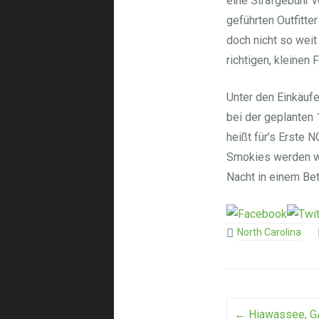
eine Strafgebühr v
geführten Outfitte
doch nicht so weit 
richtigen, kleinen
Unter den Einkäufe
bei der geplanten
heißt für’s Erste 
Smokies werden wi
Nacht in einem Bet
North Carolina
Post na
←
Hiawassee, GA