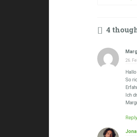
4 thoug
Marg
26. F
Hallo
So ri
Erfah
Ich d
Marg
Repl
Jona