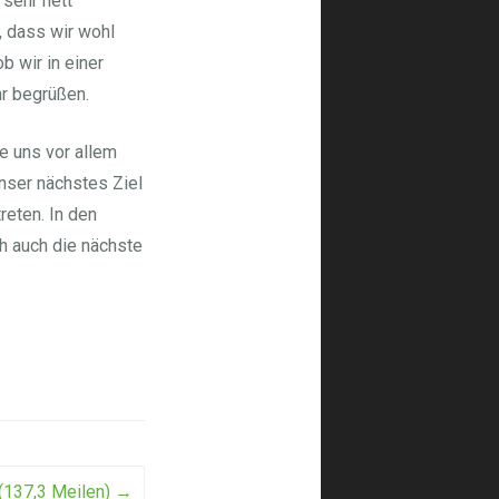
 sehr nett
, dass wir wohl
b wir in einer
hr begrüßen.
e uns vor allem
nser nächstes Ziel
reten. In den
h auch die nächste
 (137,3 Meilen)
→