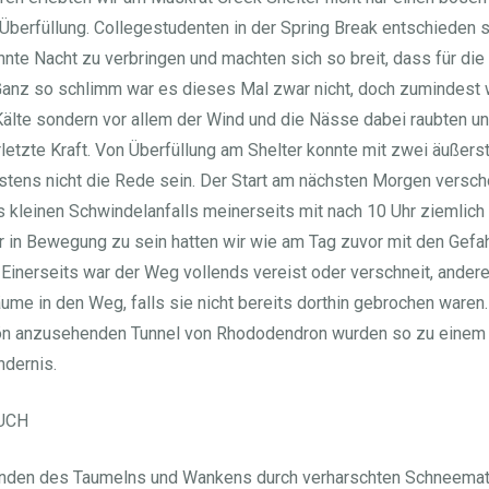
Überfüllung. Collegestudenten in der Spring Break entschieden si
nte Nacht zu verbringen und machten sich so breit, dass für die 
Ganz so schlimm war es dieses Mal zwar nicht, doch zumindest w
e Kälte sondern vor allem der Wind und die Nässe dabei raubten u
rletzte Kraft. Von Überfüllung am Shelter konnte mit zwei äußers
stens nicht die Rede sein. Der Start am nächsten Morgen versch
s kleinen Schwindelanfalls meinerseits mit nach 10 Uhr ziemlich 
r in Bewegung zu sein hatten wir wie am Tag zuvor mit den Gefa
Einerseits war der Weg vollends vereist oder verschneit, ander
me in den Weg, falls sie nicht bereits dorthin gebrochen waren.
ön anzusehenden Tunnel von Rhododendron wurden so zu einem
ndernis.
UCH
unden des Taumelns und Wankens durch verharschten Schneemat