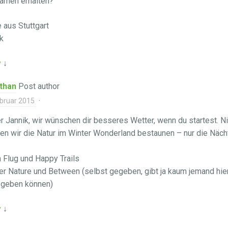
namen erhalten?
 aus Stuttgart
k
y
↓
than
Post author
ebruar 2015
·
r Jannik, wir wünschen dir besseres Wetter, wenn du startest. N
en wir die Natur im Winter Wonderland bestaunen – nur die Näc
 Flug und Happy Trails
r Nature und Between (selbst gegeben, gibt ja kaum jemand hier
 geben können)
y
↓