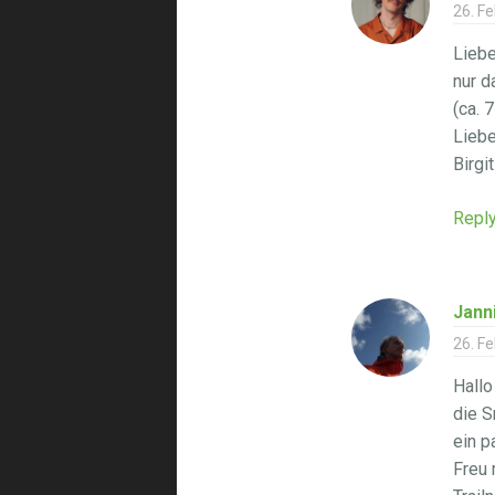
26. F
Liebe
nur d
(ca. 
Liebe
Birgi
Repl
Jann
26. F
Hallo
die S
ein p
Freu 