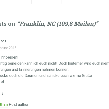
hts on
“
Franklin, NC (109,8 Meilen)
”
ret
ebruar 2015
·
 ihr beiden!
chtig beneiden kann ich euch nicht! Doch hinterher wird euch nie
rungen und Erinnerungen nehmen können.
rücke euch die Daumen und schicke euch warme Grüße
ret
y
↓
than
Post author