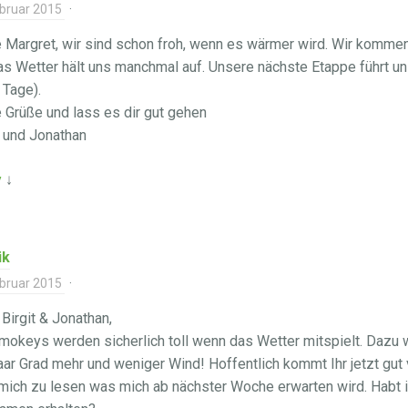
ebruar 2015
·
 Margret, wir sind schon froh, wenn es wärmer wird. Wir kommen
as Wetter hält uns manchmal auf. Unsere nächste Etappe führt un
7 Tage).
 Grüße und lass es dir gut gehen
t und Jonathan
y
↓
ik
ebruar 2015
·
 Birgit & Jonathan,
mokeys werden sicherlich toll wenn das Wetter mitspielt. Dazu
aar Grad mehr und weniger Wind! Hoffentlich kommt Ihr jetzt gut
mich zu lesen was mich ab nächster Woche erwarten wird. Habt 