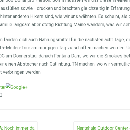
on 500 Dollar pro Person. Somit mussten wir uns diese in einem
r ausfüllen sowie –drucken und brachten gleichzeitig in Erfahrung
hinter anderen Hikern sind, wie wir uns wähnten. Es scheint, als o
 Familie langsam aber stetig Richtung Maine wandern, was wir se
n fanden sich auch Nahrungsmittel für die nächsten acht Tage, di
 15-Meilen-Tour am morgigen Tag zu schaffen machen werden. U
NOC am Donnerstag, danach Fontana Dam, wo wir die Smokies bet
r einen Abstecher nach Gatlinburg, TN machen, wo wir vermutlic
t verbringen werden.
vigation
: Noch immer da
Nantahala Outdoor Center