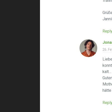
Trail
Grüße
Janni
Repl
Jona
26. F
Liebe
konnt
kalt…
Guten
Mothe
hätte
Repl