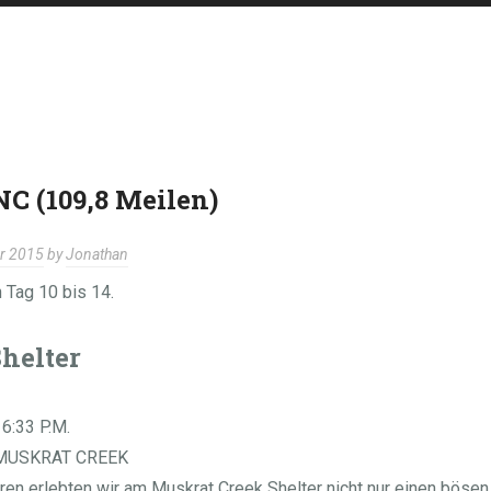
NC (109,8 Meilen)
ar 2015
by
Jonathan
 Tag 10 bis 14.
helter
6:33 P.M.
MUSKRAT CREEK
ren erlebten wir am Muskrat Creek Shelter nicht nur einen böse