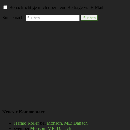
Benachrichtige mich über neue Beiträge via E-Mail.
Suche nach:
Neueste Kommentare
Harald Roller
bei
Monson, ME: Danach
sven
bei
Monson, ME: Danach