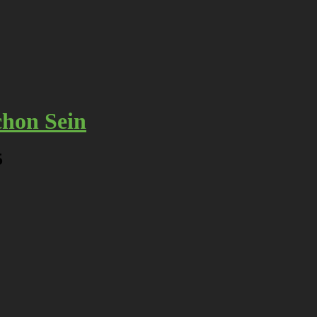
chon Sein
5