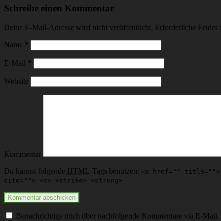
Schreibe einen Kommentar
Deine E-Mail-Adresse wird nicht veröffentlicht.
Erforderliche Felder 
Name
*
E-Mail
*
Website
Kommentar
Du kannst folgende
HTML
-Tags benutzen:
<a href="" title="">
cite=""> <s> <strike> <strong>
Benachrichtige mich über nachfolgende Kommentare via E-Mail.