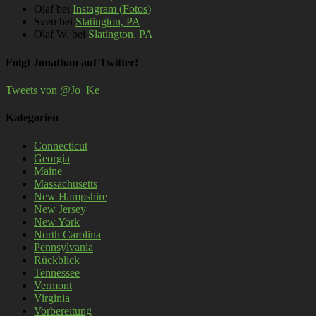
Olaf
bei
Instagram (Fotos)
Sven
bei
Slatington, PA
Olaf W.
bei
Slatington, PA
Folgt Jonathan auf Twitter!
Tweets von @Jo_Ke_
Kategorien
Connecticut
Georgia
Maine
Massachusetts
New Hampshire
New Jersey
New York
North Carolina
Pennsylvania
Rückblick
Tennessee
Vermont
Virginia
Vorbereitung