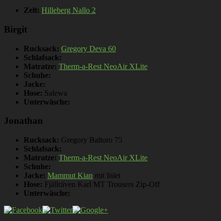
Zelt:
Hilleberg Nallo 2
Birgit
Rucksack:
Gregory Deva 60
Schlafsack:
Matratze:
Therm-a-Rest NeoAir XLite
Schuhe:
Jacke:
Hose:
Salewa
Unterwäsche:
Jonathan
Rucksack:
Gregory Baltoro 75
Schlafsack:
Matratze:
Therm-a-Rest NeoAir XLite
Schuhe:
Jacke:
Mammut Kian
mit Inlet
Hose:
Fjällräven Karl MT Trousers Zip-Off
Unterwäsche: