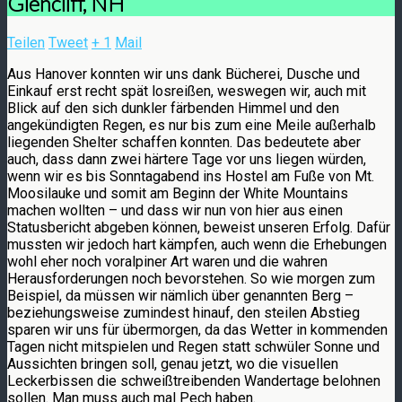
Glencliff, NH
Teilen
Tweet
+ 1
Mail
Aus Hanover konnten wir uns dank Bücherei, Dusche und
Einkauf erst recht spät losreißen, weswegen wir, auch mit
Blick auf den sich dunkler färbenden Himmel und den
angekündigten Regen, es nur bis zum eine Meile außerhalb
liegenden Shelter schaffen konnten. Das bedeutete aber
auch, dass dann zwei härtere Tage vor uns liegen würden,
wenn wir es bis Sonntagabend ins Hostel am Fuße von Mt.
Moosilauke und somit am Beginn der White Mountains
machen wollten – und dass wir nun von hier aus einen
Statusbericht abgeben können, beweist unseren Erfolg. Dafür
mussten wir jedoch hart kämpfen, auch wenn die Erhebungen
wohl eher noch voralpiner Art waren und die wahren
Herausforderungen noch bevorstehen. So wie morgen zum
Beispiel, da müssen wir nämlich über genannten Berg –
beziehungsweise zumindest hinauf, den steilen Abstieg
sparen wir uns für übermorgen, da das Wetter in kommenden
Tagen nicht mitspielen und Regen statt schwüler Sonne und
Aussichten bringen soll, genau jetzt, wo die visuellen
Leckerbissen die schweißtreibenden Wandertage belohnen
sollen. Man muss auch mal Pech haben.