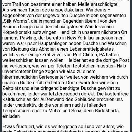
vom Trail von bestimmt einer halben Meile entschädigte.
Als wir nach Tagen des unspektakulären Wanderns –
abgesehen von der ungewollten Dusche in den sogenannten
„Silk Worms“, die in manchen Gegenden überall von den
Bäumen hängen und dem ahnungslosen Wandersmann
Körperkontakt aufzwingen – endlich in unserem nächsten Ort
namens Pawling, der bereits in New York lag, angekommen
waren, war unser Hauptanliegen neben Dusche und Waschen
von Kleidung das Abholen eines Lebensmittelpaketes,
welches wir einige Zeit zuvor von Port Clinton, PA hatten
weiterschicken lassen wollen – leider hat es die dortige Post
nie verlassen, wie wir per Telefon feststellen mussten. Halb
unverrichteter Dinge zogen wir also zu einem
hikerfreundlichen Gartencenter weiter, von welchem wir durch
unseren Guide erfahren hatten. Dort erwarteten wir einen
Zeltplatz und eine dringend benötigte Dusche gewährt zu
bekommen, leider war letztere jedoch defekt. Die kostenfreie
Kaltdusche an der Außenwand des Gebäudes erschien uns
leider unattraktiv, da die vor allem nachts fallenden
Temperaturen eher zu Mütze und Schal denn Badeshorts
einluden.
Etwas frustriert, wie es weitergehen soll und vor allem, wie