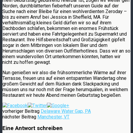
mein Geburtstag gebührend feierbar ist, zogen wir weiter gen
Norden, durchblätterten fieberhaft unseren Guide auf der
Suche nach einer Bleibe für einen wohlverdienten Zeroday –
bis zu einem Anruf bei Jessica in Sheffield, MA. Für
verhältnismäßig kleines Geld dürfen wir so auf ihrem
Dachboden schlafen, bekommen ein enormes Frühstück
serviert und haben eine Fahrtgelegenheit zu Supermarkt und
Restaurant. Ihre Hilfsbereitschaft und Großzügigkeit gipfelt
sogar in dem Mitbringen von lokalem Bier und dem
Herumschlagen von diversen Outfitterhotlines. Dass wir an so
einem wundervollen Ort unterkommen könnten, hatten wir
nicht zu hoffen gewagt.
Nun genießen wir also die frühsommerliche Wärme auf ihrer
Terrasse, freuen uns auf einen entspannten Wandertag ohne
großem Gewicht auf dem Rücken dank Slackpacking und
müssen uns nur noch mit der Frage herumquälen, in welchem
Restaurant wir heute Abend meinen Geburtstag begießen.
vorheriger Beitrag
Delaware Water Gap, PA
nächster Beitrag
Manchester, VT
Eine Antwort schreiben