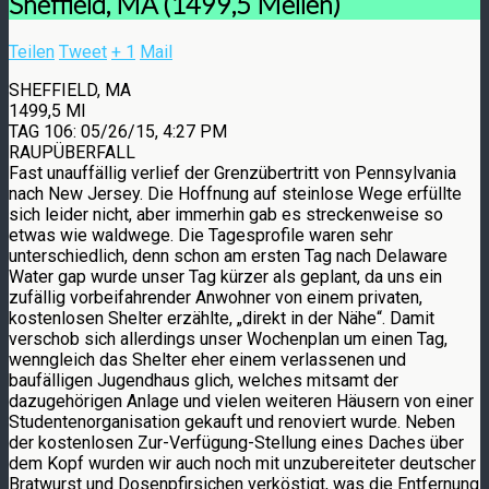
Sheffield, MA (1499,5 Meilen)
Teilen
Tweet
+ 1
Mail
SHEFFIELD, MA
1499,5 MI
TAG 106: 05/26/15, 4:27 PM
RAUPÜBERFALL
Fast unauffällig verlief der Grenzübertritt von Pennsylvania
nach New Jersey. Die Hoffnung auf steinlose Wege erfüllte
sich leider nicht, aber immerhin gab es streckenweise so
etwas wie waldwege. Die Tagesprofile waren sehr
unterschiedlich, denn schon am ersten Tag nach Delaware
Water gap wurde unser Tag kürzer als geplant, da uns ein
zufällig vorbeifahrender Anwohner von einem privaten,
kostenlosen Shelter erzählte, „direkt in der Nähe“. Damit
verschob sich allerdings unser Wochenplan um einen Tag,
wenngleich das Shelter eher einem verlassenen und
baufälligen Jugendhaus glich, welches mitsamt der
dazugehörigen Anlage und vielen weiteren Häusern von einer
Studentenorganisation gekauft und renoviert wurde. Neben
der kostenlosen Zur-Verfügung-Stellung eines Daches über
dem Kopf wurden wir auch noch mit unzubereiteter deutscher
Bratwurst und Dosenpfirsichen verköstigt, was die Entfernung